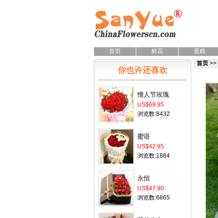
首页
鲜花
蛋糕
首页
>>
你也许还喜欢
情人节玫瑰
US$69.95
浏览数:8432
蜜语
US$42.95
浏览数:1884
永恒
US$47.90
浏览数:6865