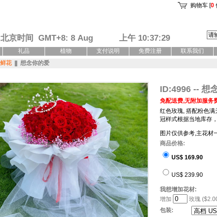
购物车 [
0
北京时间 GMT+8: 8 Aug
上午 10:37:30
礼品
植物
支付说明
免费注册
联系我们
鲜花
||
想念你的爱
ID:4996 --
免配送费,无附加服务费
红色玫瑰, 搭配粉色
冠样式根据当地库存，
图片仅供参考,主花材一
商品价格:
US$ 169.90
US$ 239.90
我想增加花材:
增加
玫瑰 ($2.0
包装: