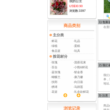
我的公主
US$30.90
浏览数:3397
1) 包装
商品类别
在普
主分类
·鲜花
·礼品
·绿植
·蛋糕
·食品篮
·玩具
按花材分
·玫瑰
·混搭花束
2) 我们
·百合
·小熊&鲜花
·蓝玫瑰
·郁金香
我们
·蝴蝶兰
·康乃馨
单，
·扶郎
·向日葵
地址
·绣球
·马蹄莲
·花篮
·礼盒款鲜花
3) 注意
·瓶插花
·果篮
·永生花
·丧事菊花
商品
节日分类
浏览记录
持当