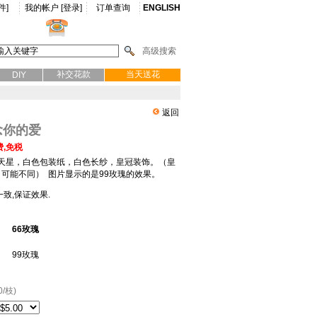
件]
我的帐户 [
登录
]
订单查询
ENGLISH
高级搜索
补交花款
当天送花
DIY
返回
 想念你的爱
,免税
满天星，白色包装纸，白色长纱，皇冠装饰。（皇
可能不同） 图片显示的是99玫瑰的效果。
致,保证效果.
66玫瑰
99玫瑰
0/枝)