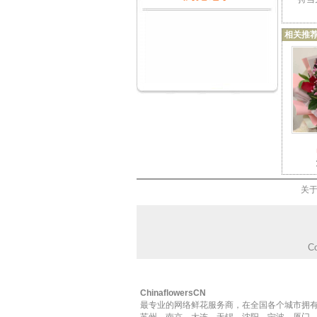
·情人节
·元旦节
·感恩节
·圣诞节
相关推
·母亲节
·父亲节
·春节
礼品中心
·玩具花束
·礼篮
·巧克力
·时尚饰品
·珠宝
使用场合
·99玫瑰
·爱情
·友情
·婚庆
·生日
·商务庆典
·探望
·道歉
关
·生子
·哀思
快递礼品
·玩具
·巧克力
Co
品牌蛋糕
·好利来
·元祖
特别推荐
ChinaflowersCN
·三天送花
·优惠组合
最专业的网络鲜花服务商，在全国各个城市拥有