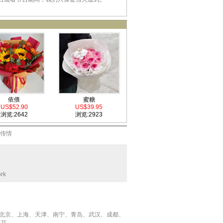
依偎
蜜糖
US$52.90
US$39.95
浏览:2642
浏览:2923
传情
ork
、北京、上海、天津、南宁、青岛、武汉、成都、