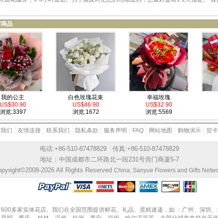
荐商品
我的公主
白色玫瑰花束
幸福玫瑰
US$30.90
US$46.90
US$32.90
浏览:3397
浏览:1672
浏览:5569
于我们
友情连接
联系我们
隐私条款
服务声明
FAQ
网站地图
购物演示
贺卡
电话:
+86-510-87478829 传真:+86-510-87478829
地址：中国成都市二环路北一段231号营门商厦5-7
pyright©2008-2026 All Rights Reserved
China, Sanyue Flowers and Gifts Netw
600多家实体花店。我们在全国范围提供鲜花、礼品、蛋糕速递，如 ：广州、深圳